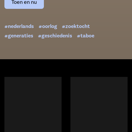
Toen en nu
#nederlands
#oorlog
#zoektocht
#generaties
#geschiedenis
#taboe