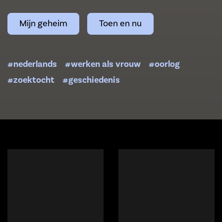
Mijn geheim
Toen en nu
#nederlands
#werken als vrouw
#oorlog
#zoektocht
#geschiedenis